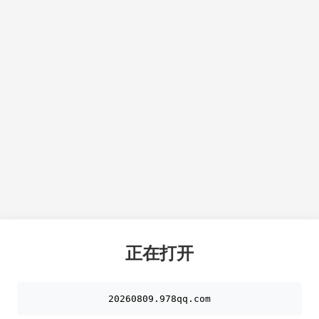
正在打开
20260809.978qq.com