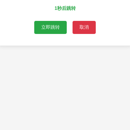
1秒后跳转
立即跳转
取消